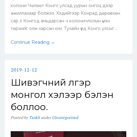
колони Чөлөөт Конго улсад уурын онгоц дээр
ажиллахаар болжээ. Хэдийгээр Конрад дөрөвхөн
сар л Конгод амьдарсан ч колоничлолын үнэн
төрхийг олж харсан юм. Тухайн үед Конго улсыг...
Continue Reading →
2019-12-12
Шивэгчний үлгэр
монгол хэлээр бэлэн
боллоо.
Posted
by
TsokS
under
Uncategorized