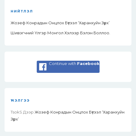
НИЙТЛЭЛ
Жозеф Конрадын Онцлох Бүтээл ‘Харанхуйн Зүрх’
Шивэгчний Үлгэр Монгол Хэлээр Бэлэн Боллоо.
Continue with
Facebook
ҮНЭЛГЭЭ
TsokS
Дээр
Жозеф Конрадын Онцлох Бүтээл ‘Харанхуйн
Зүрх’