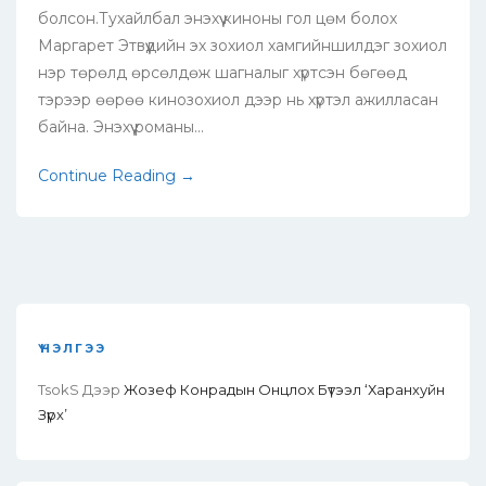
болсон.Тухайлбал энэхүү киноны гол цөм болох
Маргарет Этвүүдийн эх зохиол хамгийншилдэг зохиол
нэр төрөлд өрсөлдөж шагналыг хүртсэн бөгөөд
тэрээр өөрөө кинозохиол дээр нь хүртэл ажилласан
байна. Энэхүү романы...
Continue Reading →
ҮНЭЛГЭЭ
TsokS
Дээр
Жозеф Конрадын Онцлох Бүтээл ‘Харанхуйн
Зүрх’