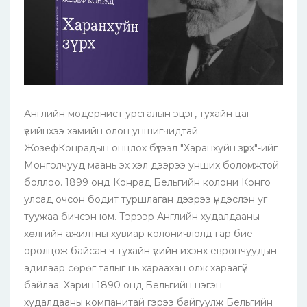
Английн модернист урсгалын эцэг, тухайн цаг
үеийнхээ хамийн олон уншигчидтай
ЖозефКонрадын онцлох бүтээл "Харанхуйн зүрх"-ийг
Монголчууд маань эх хэл дээрээ унших боломжтой
боллоо. 1899 онд Конрад Бельгийн колони Конго
улсад очсон бодит туршлаган дээрээ үндэслэн уг
туужаа бичсэн юм. Тэрээр Английн худалдааны
хөлгийн ажилтны хувиар колоничлолд гар бие
оролцож байсан ч тухайн үеийн ихэнх европчуудын
адилаар сөрөг талыг нь хараахан олж хараагүй
байлаа. Харин 1890 онд Бельгийн нэгэн
худалдааны компанитай гэрээ байгуулж Бельгийн