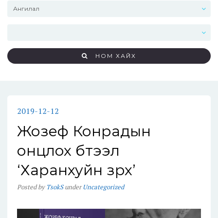
НОМ ХАЙХ
2019-12-12
Жозеф Конрадын
онцлох бүтээл
‘Харанхуйн зүрх’
Posted
by
TsokS
under
Uncategorized