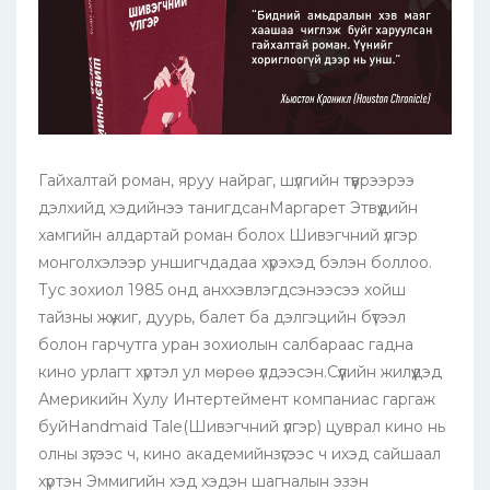
Гайхалтай роман, яруу найраг, шүлгийн түүврээрээ
дэлхийд хэдийнээ танигдсанМаргарет Этвүүдийн
хамгийн алдартай роман болох Шивэгчний үлгэр
монголхэлээр уншигчдадаа хүрэхэд бэлэн боллоо.
Тус зохиол 1985 онд анххэвлэгдсэнээсээ хойш
тайзны жүжиг, дуурь, балет ба дэлгэцийн бүтээл
болон гарчутга уран зохиолын салбараас гадна
кино урлагт хүртэл ул мөрөө үлдээсэн.Сүүлийн жилүүдэд
Америкийн Хулу Интертеймент компаниас гаргаж
буйHandmaid Tale(Шивэгчний үлгэр) цуврал кино нь
олны зүгээс ч, кино академийнзүгээс ч ихэд сайшаал
хүртэн Эммигийн хэд хэдэн шагналын эзэн