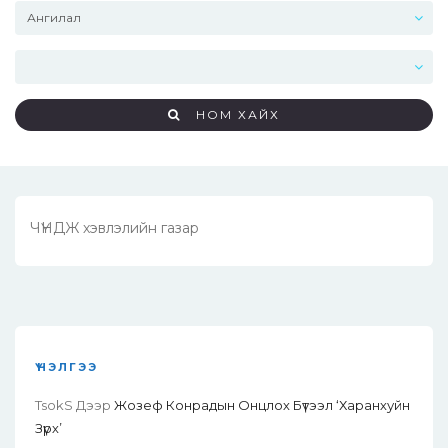
НОМ ХАЙХ
ЧҮНДЖ хэвлэлийн газар
ҮНЭЛГЭЭ
TsokS
Дээр
Жозеф Конрадын Онцлох Бүтээл ‘Харанхуйн
Зүрх’