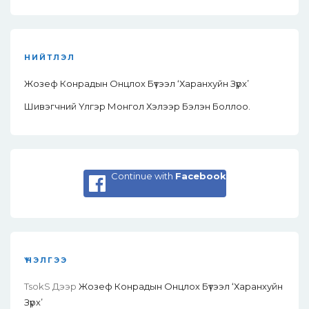
НИЙТЛЭЛ
Жозеф Конрадын Онцлох Бүтээл ‘Харанхуйн Зүрх’
Шивэгчний Үлгэр Монгол Хэлээр Бэлэн Боллоо.
Continue with
Facebook
ҮНЭЛГЭЭ
TsokS
Дээр
Жозеф Конрадын Онцлох Бүтээл ‘Харанхуйн
Зүрх’